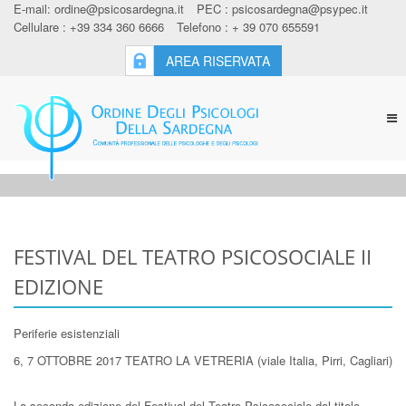
E-mail:
ordine@psicosardegna.it
PEC :
psicosardegna@psypec.it
Cellulare : +39 334 360 6666
Telefono : + 39 070 655591
AREA RISERVATA
Tog
nav
FESTIVAL DEL TEATRO PSICOSOCIALE II
EDIZIONE
Periferie esistenziali
6, 7 OTTOBRE 2017 TEATRO LA VETRERIA (viale Italia, Pirri, Cagliari)
La seconda edizione del Festival del Teatro Psicosociale dal titolo