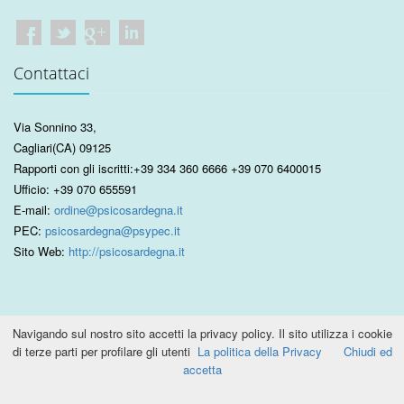
Contattaci
Via Sonnino 33
,
Cagliari
(CA)
09125
Rapporti con gli iscritti:
+39 334 360 6666
+39 070 6400015
Ufficio:
+39 070 655591
E-mail:
ordine@psicosardegna.it
PEC:
psicosardegna@psypec.it
Sito Web:
http://psicosardegna.it
Navigando sul nostro sito accetti la privacy policy. Il sito utilizza i cookie
di terze parti per profilare gli utenti
La politica della Privacy
Chiudi ed
2015 © Ordine Psicologi Sardegna. C.F. 92044670922 P.IVA
accetta
92044670922 Tutti i diritti riservati