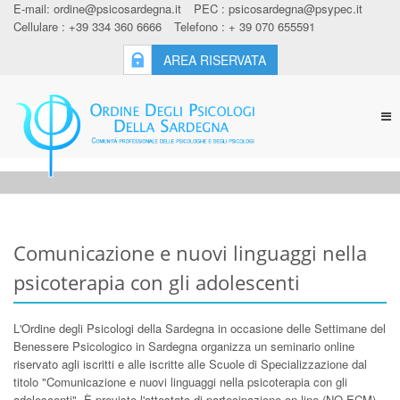
E-mail:
ordine@psicosardegna.it
PEC :
psicosardegna@psypec.it
Cellulare : +39 334 360 6666
Telefono : + 39 070 655591
AREA RISERVATA
Tog
nav
Comunicazione e nuovi linguaggi nella
psicoterapia con gli adolescenti
L'Ordine degli Psicologi della Sardegna in occasione delle Settimane del
Benessere Psicologico in Sardegna organizza un seminario online
riservato agli iscritti e alle iscritte alle Scuole di Specializzazione dal
titolo "Comunicazione e nuovi linguaggi nella psicoterapia con gli
adolescenti". È previsto l'attestato di partecipazione on line (NO ECM).