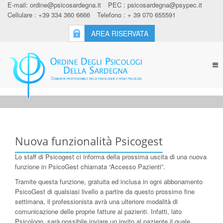
E-mail:
ordine@psicosardegna.it
PEC :
psicosardegna@psypec.it
Cellulare : +39 334 360 6666
Telefono : + 39 070 655591
AREA RISERVATA
Tog
nav
Nuova funzionalità Psicogest
Lo staff di Psicogest ci informa della prossima uscita di una nuova
funzione in PsicoGest chiamata “Accesso Pazienti”.
Tramite questa funzione, gratuita ed inclusa in ogni abbonamento
PsicoGest di qualsiasi livello a partire da questo prossimo fine
settimana, il professionista avrà una ulteriore modalità di
comunicazione delle proprie fatture ai pazienti. Infatti, lato
Psicologo, sarà possibile inviare un invito al paziente il quale,