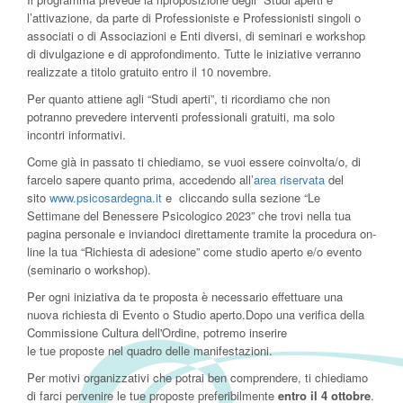
l’attivazione, da parte di Professioniste e Professionisti singoli o
associati o di Associazioni e Enti diversi, di seminari e workshop
di divulgazione e di approfondimento. Tutte le iniziative verranno
realizzate a titolo gratuito entro il 10 novembre.
Per quanto attiene agli “Studi aperti”, ti ricordiamo che non
potranno prevedere interventi professionali gratuiti, ma solo
incontri informativi.
Come già in passato ti chiediamo, se vuoi essere coinvolta/o, di
farcelo sapere quanto prima, accedendo all’
area riservata
del
sito
www.psicosardegna.it
e cliccando sulla sezione “Le
Settimane del Benessere Psicologico 2023” che trovi nella tua
pagina personale e inviandoci direttamente tramite la procedura on-
line la tua “Richiesta di adesione” come studio aperto e/o evento
(seminario o workshop).
Per ogni iniziativa da te proposta è necessario effettuare una
nuova richiesta di Evento o Studio aperto.Dopo una verifica della
Commissione Cultura dell'Ordine, potremo inserire
le tue proposte nel quadro delle manifestazioni.
Per motivi organizzativi che potrai ben comprendere, ti chiediamo
di farci pervenire le tue proposte preferibilmente
entro il 4 ottobre
.