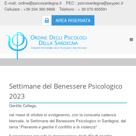
E-mail:
ordine@psicosardegna.it
PEC :
psicosardegna@psypec.it
Cellulare : +39 334 360 6666
Telefono : + 39 070 655591
AREA RISERVATA
Tog
nav
Settimane del Benessere Psicologico
2023
Gentile Collega,
nel mese di ottobre si svolgeranno, con la consueta cadenza
biennale, le Settimane del Benessere Psicologico in Sardegna, dal
tema "
Prevenire e gestire il conflitto e la violenza"
.
Il programma prevede la riproposizione degli “Studi aperti”e