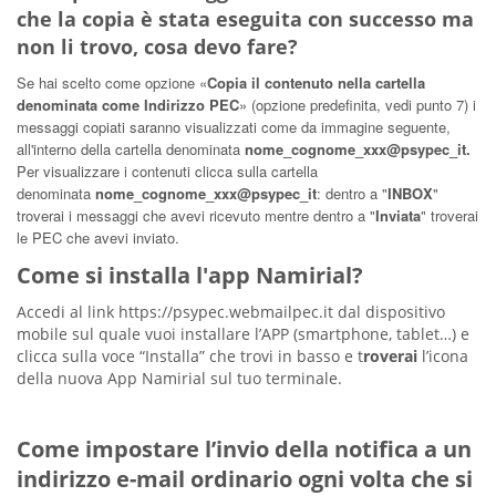
che la copia è stata eseguita con successo ma
non li trovo, cosa devo fare?
Se hai scelto come opzione «
Copia il contenuto nella cartella
denominata come Indirizzo PEC
» (opzione predefinita, vedi punto 7) i
messaggi copiati saranno visualizzati come da immagine seguente,
all'interno della cartella denominata
nome_cognome_xxx@psypec_it.
Per visualizzare i contenuti clicca sulla cartella
denominata
nome_cognome_xxx@psypec_it
: dentro a "
INBOX
"
troverai i messaggi che avevi ricevuto mentre dentro a "
Inviata
" troverai
le PEC che avevi inviato.
Come si installa l'app Namirial?
Accedi al link https://psypec.webmailpec.it dal dispositivo
mobile sul quale vuoi installare l’APP (smartphone, tablet…) e
clicca sulla voce “Installa” che trovi in basso e t
roverai
l’icona
della nuova App Namirial sul tuo terminale.
Come impostare l’invio della notifica a un
indirizzo e-mail ordinario ogni volta che si