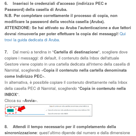
6.
Inserisci le credenziali d'accesso (indirizzo PEC e
Password) della casella di Aruba.
N.B. Per completare correttamente il processo di copia, non
modificare la password della vecchia casella (Aruba).
ATTENZIONE: Se hai attivato su Aruba l'autenticazione a due fattori
dovrai rimuoverla per poter effettuare la copia dei messaggi!
Qui
trovi la guida dedicata di Aruba.
7.
Dal menù a tendina in "
Cartella di destinazione
", scegliere dove
copiare i messaggi: di default, il contenuto della Inbox dell'attuale
Gestore viene copiato in una cartella dedicata all'interno della casella di
Namirial, scegliendo «
Copia il contenuto nella cartella denominata
come Indirizzo PEC
».
In alternativa, è possibile copiare il contenuto direttamente nella Inbox
della casella PEC di Namirial, scegliendo "
Copia in contenuto nella
INBOX
".
Clicca su «
Avvia
».
8. Attendi il tempo necessario per il completamento della
sincronizzazione
: quest’ultimo dipende dal numero e dalla dimensione