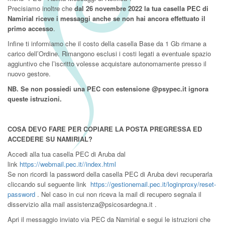
Precisiamo inoltre che
dal 26 novembre 2022 la tua casella PEC di
Namirial riceve i messaggi anche se non hai ancora effettuato il
primo accesso
.
Infine ti informiamo che il costo della casella Base da 1 Gb rimane a
carico dell’Ordine. Rimangono esclusi i costi legati a eventuale spazio
aggiuntivo che l’iscritto volesse acquistare autonomamente presso il
nuovo gestore.
NB. Se non possiedi una PEC con estensione @psypec.it ignora
queste istruzioni.
COSA DEVO FARE PER COPIARE LA POSTA PREGRESSA ED
ACCEDERE SU NAMIRIAL?
Accedi alla tua casella PEC di Aruba dal
link
https://webmail.pec.it//index.html
Se non ricordi la password della casella PEC di Aruba devi recuperarla
cliccando sul seguente link
https://gestionemail.pec.it/loginproxy/reset-
password
. Nel caso in cui non riceva la mail di recupero segnala il
disservizio alla mail assistenza@psicosardegna.it .
Apri il messaggio inviato via PEC da Namirial e segui le istruzioni che