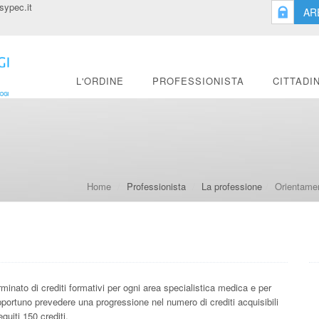
ypec.it
AR
L'ORDINE
PROFESSIONISTA
CITTADI
Home
Professionista
La professione
Orientamen
inato di crediti formativi per ogni area specialistica medica e per
pportuno prevedere una progressione nel numero di crediti acquisibili
guiti 150 crediti.