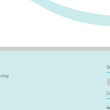
S
cologi
C
Vi