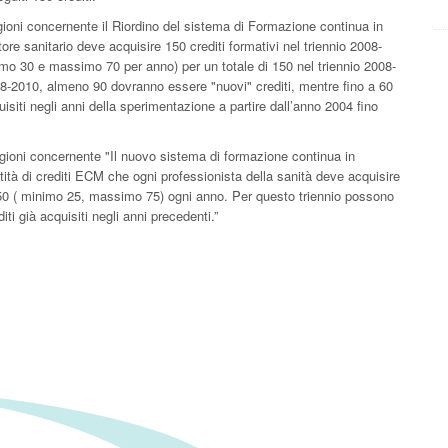
gioni concernente il Riordino del sistema di Formazione continua in
tore sanitario deve acquisire 150 crediti formativi nel triennio 2008-
imo 30 e massimo 70 per anno) per un totale di 150 nel triennio 2008-
2008-2010, almeno 90 dovranno essere "nuovi" crediti, mentre fino a 60
isiti negli anni della sperimentazione a partire dall’anno 2004 fino
gioni concernente "Il nuovo sistema di formazione continua in
tità di crediti ECM che ogni professionista della sanità deve acquisire
i 50 ( minimo 25, massimo 75) ogni anno. Per questo triennio possono
ti già acquisiti negli anni precedenti.”