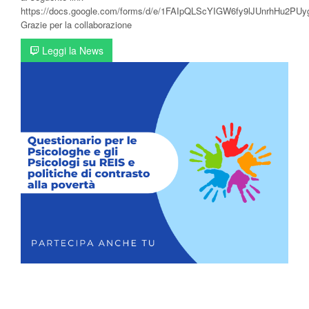
https://docs.google.com/forms/d/e/1FAIpQLScYIGW6fy9lJUnrhHu2PU
Grazie per la collaborazione
Leggi la News